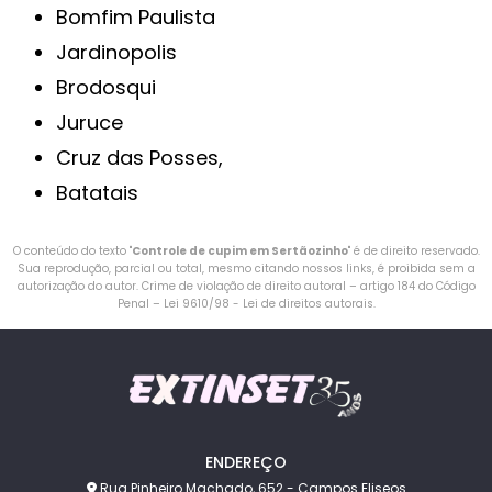
Bomfim Paulista
Jardinopolis
Brodosqui
Juruce
Cruz das Posses,
Batatais
O conteúdo do texto "
Controle de cupim em Sertãozinho
" é de direito reservado.
Sua reprodução, parcial ou total, mesmo citando nossos links, é proibida sem a
autorização do autor. Crime de violação de direito autoral – artigo 184 do Código
Penal –
Lei 9610/98 - Lei de direitos autorais
.
ENDEREÇO
Rua Pinheiro Machado, 652 - Campos Eliseos