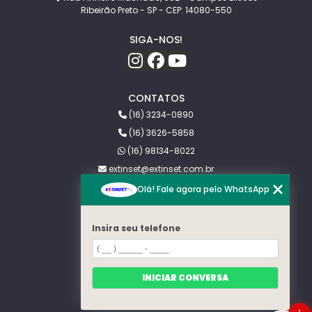
Ribeirão Preto - SP - CEP: 14080-550
SIGA-NOS!
CONTATOS
(16) 3234-0890
(16) 3626-5858
(16) 98134-8022
extinset@extinset.com.br
Olá! Fale agora pelo WhatsApp
MENU
HOME
Insira seu telefone
SOBRE NÓS
PRAGAS
BLOG
CONTATO
INICIAR CONVERSA
CATEGORIAS
MAPA DO SITE