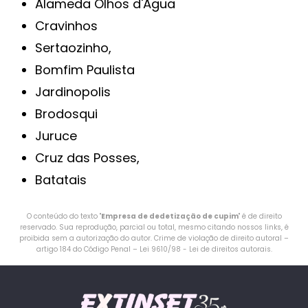
Alameda Olhos d'Água
Cravinhos
Sertaozinho,
Bomfim Paulista
Jardinopolis
Brodosqui
Juruce
Cruz das Posses,
Batatais
O conteúdo do texto "
Empresa de dedetização de cupim
" é de direito
reservado. Sua reprodução, parcial ou total, mesmo citando nossos links, é
proibida sem a autorização do autor. Crime de violação de direito autoral –
artigo 184 do Código Penal –
Lei 9610/98 - Lei de direitos autorais
.