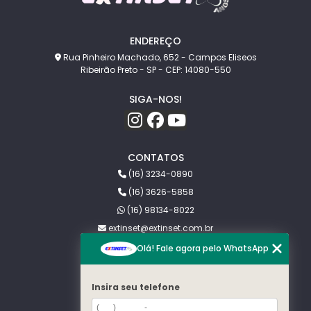
ENDEREÇO
Rua Pinheiro Machado, 652 - Campos Eliseos
Ribeirão Preto - SP - CEP: 14080-550
SIGA-NOS!
CONTATOS
(16) 3234-0890
(16) 3626-5858
(16) 98134-8022
extinset@extinset.com.br
Olá! Fale agora pelo WhatsApp
MENU
HOME
Insira seu telefone
SOBRE NÓS
PRAGAS