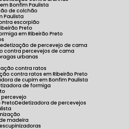
 em Bonfim Paulista
ação de colchão
 Paulista
ontra escorpião
ibeirão Preto
formiga em Ribeirão Preto
os
Dedetização de percevejo de cama
ão contra percevejos de cama
 pragas urbanas
ização contra ratos
ação contra ratos em Ribeirão Preto
zadora de cupim em Bonfim Paulista
etizadora de formiga
eto
e percevejo
 Preto
Dedetizadora de percevejos
lista
inização
 de madeira
Descupinizadoras