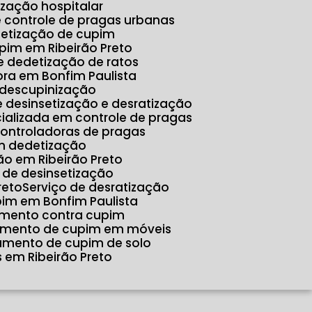
tização hospitalar
e controle de pragas urbanas
detização de cupim
pim em Ribeirão Preto
e dedetização de ratos
ora em Bonfim Paulista
 descupinização
e desinsetização e desratização
ializada em controle de pragas
controladoras de pragas
m dedetização
o em Ribeirão Preto
o de desinsetização
reto
Serviço de desratização
pim em Bonfim Paulista
amento contra cupim
tamento de cupim em móveis
tamento de cupim de solo
 em Ribeirão Preto