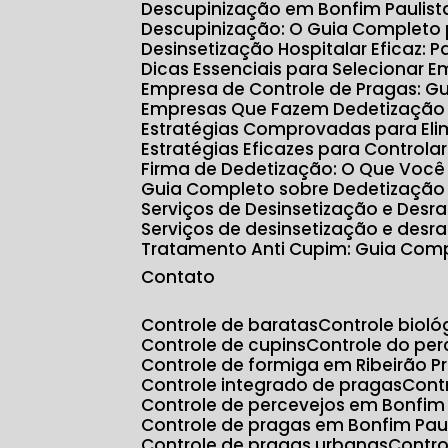
Descupinização em Bonfim Paulis
Descupinização: O Guia Completo
Desinsetização Hospitalar Eficaz:
Dicas Essenciais para Selecionar 
Empresa de Controle de Pragas: G
Empresas Que Fazem Dedetização e
Estratégias Comprovadas para Eli
Estratégias Eficazes para Controla
Firma de Dedetização: O Que Você
Guia Completo sobre Dedetização
Serviços de Desinsetização e Des
Serviços de desinsetização e desr
Tratamento Anti Cupim: Guia Com
Contato
Controle de baratas
Controle biol
Controle de cupins
Controle do p
Controle de formiga em Ribeirão P
Controle integrado de pragas
Con
Controle de percevejos em Bonfim 
Controle de pragas em Bonfim Pau
Controle de pragas urbanas
Contr