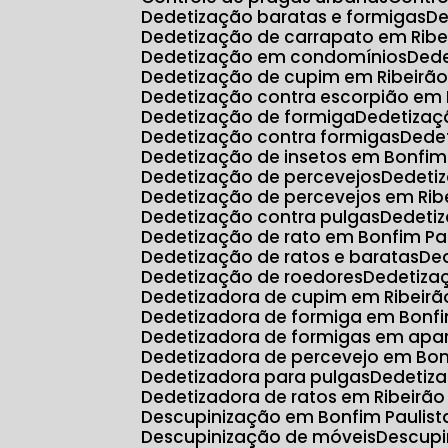
Dedetização baratas e formigas
D
Dedetização de carrapato em Ribe
Dedetização em condomínios
Ded
Dedetização de cupim em Ribeirão
Dedetização contra escorpião em 
Dedetização de formiga
Dedetiza
Dedetização contra formigas
Ded
Dedetização de insetos em Bonfim
Dedetização de percevejos
Dedeti
Dedetização de percevejos em Rib
Dedetização contra pulgas
Dedeti
Dedetização de rato em Bonfim Pa
Dedetização de ratos e baratas
D
Dedetização de roedores
Dedetiz
Dedetizadora de cupim em Ribeirã
Dedetizadora de formiga em Bonfi
Dedetizadora de formigas em ap
Dedetizadora de percevejo em Bon
Dedetizadora para pulgas
Dedetiz
Dedetizadora de ratos em Ribeirão
Descupinização em Bonfim Paulist
Descupinização de móveis
Descup