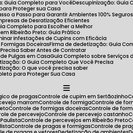
ta: Guia Completo para Você
Descupinização: Guia
 para Proteger sua Casa
 Passo a Passo para Garantir Ambientes 100% Seguro
Empresas de Desratização Eficientes
uia Completo para Escolher a Melhor
m Ribeirão Preto: Guia Prático
minar Infestações de Cupins com Eficácia
r Formigas Doceiras
Firma de dedetização: Guia Com
 Precisa Saber Antes de Contratar
 de Pulgas em Casa
Guia Completo sobre Serviços 
ratização: O Guia Completo Que Você Precisa
atização: O que você precisa saber
pleto para Proteger Sua Casa
ógico de pragas
Controle de cupim em Sertãozinho
ercevejo marrom
Controle de formiga
Controle de fo
reto
Controle de formigas doceiras
Controle de for
trole de percevejo
Controle de percevejo castanho
Paulista
Controle de percevejos em Ribeirão Preto
lista
Controle de pragas e formigas
Controle de pr
ole de pragas e vetores
Dedetização de ambientes