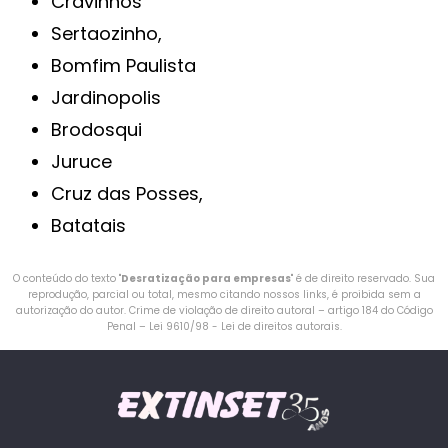
Cravinhos
Sertaozinho,
Bomfim Paulista
Jardinopolis
Brodosqui
Juruce
Cruz das Posses,
Batatais
O conteúdo do texto "
Desratização para empresas
" é de direito reservado. Sua
reprodução, parcial ou total, mesmo citando nossos links, é proibida sem a
autorização do autor. Crime de violação de direito autoral – artigo 184 do Código
Penal –
Lei 9610/98 - Lei de direitos autorais
.