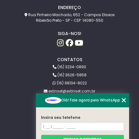
ENDEREÇO
Rua Pinheiro Machado, 652 - Campos Eliseos
Ribeirão Preto - SP - CEP: 14080-550
SIGA-NOS!
CONTATOS
(16) 3234-0890
(16) 3626-5858
(16) 98134-8022
extinset@extinset.com.br
Olá! Fale agora pelo WhatsApp
MENU
HOME
Insira seu telefone
SOBRE NÓS
PRAGAS
BLOG
CONTATO