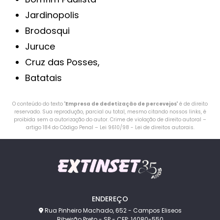
Jardinopolis
Brodosqui
Juruce
Cruz das Posses,
Batatais
O conteúdo do texto "
Empresa de dedetização de percevejos
" é de direito
reservado. Sua reprodução, parcial ou total, mesmo citando nossos links, é
proibida sem a autorização do autor. Crime de violação de direito autoral –
artigo 184 do Código Penal –
Lei 9610/98 - Lei de direitos autorais
.
ENDEREÇO
Rua Pinheiro Machado, 652 - Campos Eliseos
Ribeirão Preto - SP - CEP: 14080-550