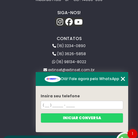
SIGA-NOS!
CONTATOS
(16) 3234-0890
(16) 3626-5858
(16) 98134-8022
extinset@extinset.com.br
Olá! Fale agora pelo WhatsApp
MENU
HOME
Insira seu telefone
SOBRE NÓS
PRAGAS
BLOG
CONTATO
INICIAR CONVERSA
CATEGORIAS
MAPA DO SITE
1