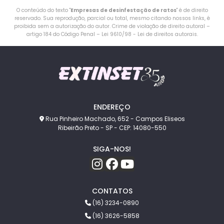
O conteúdo do texto "
Empresas de desinfestação de ratos
" é de direito
reservado. Sua reprodução, parcial ou total, mesmo citando nossos links, é
proibida sem a autorização do autor. Crime de violação de direito autoral –
artigo 184 do Código Penal –
Lei 9610/98 - Lei de direitos autorais
.
ENDEREÇO
Rua Pinheiro Machado, 652 - Campos Eliseos
Ribeirão Preto - SP - CEP: 14080-550
SIGA-NOS!
CONTATOS
(16) 3234-0890
(16) 3626-5858