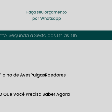
Faça seu orçamento
por Whatsapp
nto: Segunda à Sexta das 8h às 18h
Piolho de Aves
Pulgas
Roedores
 O Que Você Precisa Saber Agora