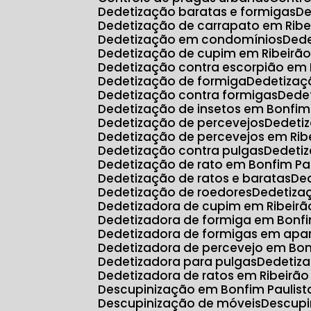
Dedetização baratas e formigas
D
Dedetização de carrapato em Ribe
Dedetização em condomínios
Ded
Dedetização de cupim em Ribeirão
Dedetização contra escorpião em 
Dedetização de formiga
Dedetiza
Dedetização contra formigas
Ded
Dedetização de insetos em Bonfim
Dedetização de percevejos
Dedeti
Dedetização de percevejos em Rib
Dedetização contra pulgas
Dedeti
Dedetização de rato em Bonfim Pa
Dedetização de ratos e baratas
D
Dedetização de roedores
Dedetiz
Dedetizadora de cupim em Ribeirã
Dedetizadora de formiga em Bonfi
Dedetizadora de formigas em ap
Dedetizadora de percevejo em Bon
Dedetizadora para pulgas
Dedetiz
Dedetizadora de ratos em Ribeirão
Descupinização em Bonfim Paulist
Descupinização de móveis
Descup