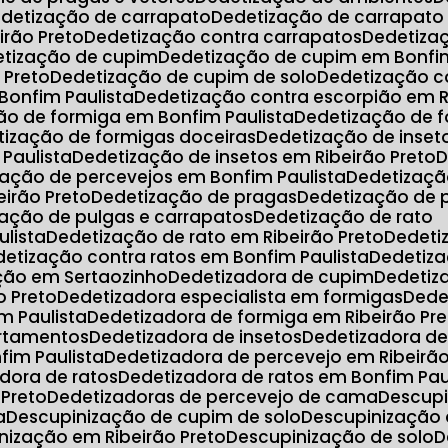
edetização de carrapato
Dedetização de carrapato
irão Preto
Dedetização contra carrapatos
Dedetiz
etização de cupim
Dedetização de cupim em Bonfim
 Preto
Dedetização de cupim de solo
Dedetização c
Bonfim Paulista
Dedetização contra escorpião em R
ção de formiga em Bonfim Paulista
Dedetização de 
etização de formigas doceiras
Dedetização de inset
 Paulista
Dedetização de insetos em Ribeirão Preto
zação de percevejos em Bonfim Paulista
Dedetizaç
eirão Preto
Dedetização de pragas
Dedetização de
zação de pulgas e carrapatos
Dedetização de rato
ulista
Dedetização de rato em Ribeirão Preto
Dedet
edetização contra ratos em Bonfim Paulista
Dedetiz
ação em Sertaozinho
Dedetizadora de cupim
Dedeti
o Preto
Dedetizadora especialista em formigas
Ded
m Paulista
Dedetizadora de formiga em Ribeirão Pr
artamentos
Dedetizadora de insetos
Dedetizadora d
fim Paulista
Dedetizadora de percevejo em Ribeirão
adora de ratos
Dedetizadora de ratos em Bonfim Pau
 Preto
Dedetizadoras de percevejo de cama
Descup
a
Descupinização de cupim de solo
Descupinização
inização em Ribeirão Preto
Descupinização de solo