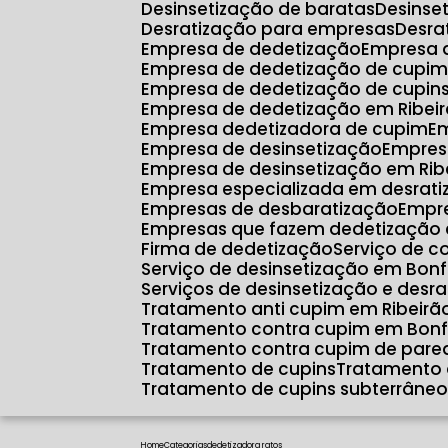
Desinsetização de baratas
Desins
Desratização para empresas
Desr
Empresa de dedetização
Empresa 
Empresa de dedetização de cupim
Empresa de dedetização de cupin
Empresa de dedetização em Ribeir
Empresa dedetizadora de cupim
E
Empresa de desinsetização
Empres
Empresa de desinsetização em Rib
Empresa especializada em desrat
Empresas de desbaratização
Empr
Empresas que fazem dedetização 
Firma de dedetização
Serviço de c
Serviço de desinsetização em Bonf
Serviços de desinsetização e desr
Tratamento anti cupim em Ribeirã
Tratamento contra cupim em Bonf
Tratamento contra cupim de pare
Tratamento de cupins
Tratamento 
Tratamento de cupins subterrâne
Home
Categorias
dedetizadora ratos