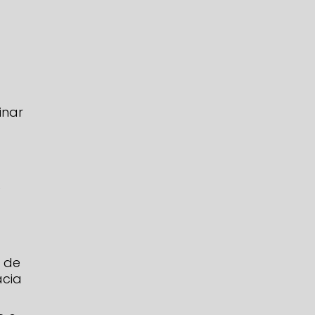
inar
e
?
 de
ácia