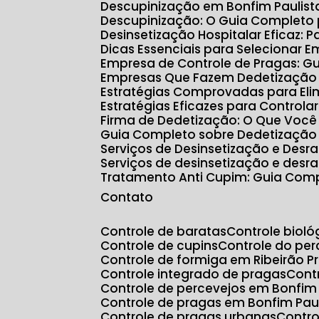
Descupinização em Bonfim Paulis
Descupinização: O Guia Completo
Desinsetização Hospitalar Eficaz:
Dicas Essenciais para Selecionar 
Empresa de Controle de Pragas: G
Empresas Que Fazem Dedetização e
Estratégias Comprovadas para Eli
Estratégias Eficazes para Controla
Firma de Dedetização: O Que Você
Guia Completo sobre Dedetização
Serviços de Desinsetização e Des
Serviços de desinsetização e desr
Tratamento Anti Cupim: Guia Com
Contato
Controle de baratas
Controle biol
Controle de cupins
Controle do p
Controle de formiga em Ribeirão P
Controle integrado de pragas
Con
Controle de percevejos em Bonfim 
Controle de pragas em Bonfim Pau
Controle de pragas urbanas
Contr