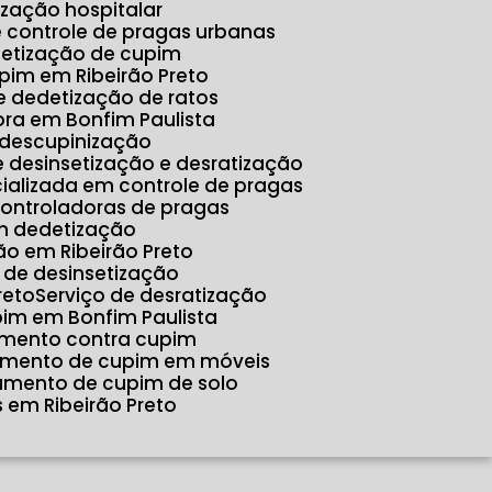
tização hospitalar
e controle de pragas urbanas
detização de cupim
pim em Ribeirão Preto
e dedetização de ratos
ora em Bonfim Paulista
 descupinização
e desinsetização e desratização
ializada em controle de pragas
controladoras de pragas
m dedetização
o em Ribeirão Preto
o de desinsetização
reto
Serviço de desratização
pim em Bonfim Paulista
amento contra cupim
tamento de cupim em móveis
tamento de cupim de solo
 em Ribeirão Preto