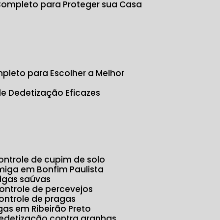
 Completo para Proteger sua Casa
s
pleto para Escolher a Melhor
de Dedetização Eficazes
Controle de cupim de solo
rmiga em Bonfim Paulista
migas saúvas
Controle de percevejos
Controle de pragas
agas em Ribeirão Preto
Dedetização contra aranhas