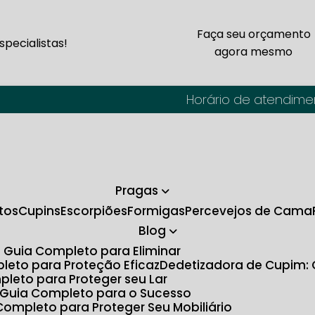
Faça seu orçamento
pecialistas!
agora mesmo
Horário de atendime
Pragas
tos
Cupins
Escorpiões
Formigas
Percevejos de Cama
Blog
O Guia Completo para Eliminar
pleto para Proteção Eficaz
Dedetizadora de Cupim:
pleto para Proteger seu Lar
: Guia Completo para o Sucesso
Completo para Proteger Seu Mobiliário