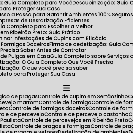
ta: Guia Completo para Você
Descupinização: Guia
 para Proteger sua Casa
 Passo a Passo para Garantir Ambientes 100% Seguro
Empresas de Desratização Eficientes
uia Completo para Escolher a Melhor
m Ribeirão Preto: Guia Prático
minar Infestações de Cupins com Eficácia
r Formigas Doceiras
Firma de dedetização: Guia Com
 Precisa Saber Antes de Contratar
 de Pulgas em Casa
Guia Completo sobre Serviços 
ratização: O Guia Completo Que Você Precisa
atização: O que você precisa saber
pleto para Proteger Sua Casa
ógico de pragas
Controle de cupim em Sertãozinho
ercevejo marrom
Controle de formiga
Controle de fo
reto
Controle de formigas doceiras
Controle de for
trole de percevejo
Controle de percevejo castanho
Paulista
Controle de percevejos em Ribeirão Preto
lista
Controle de pragas e formigas
Controle de pr
ole de pragas e vetores
Dedetização de ambientes