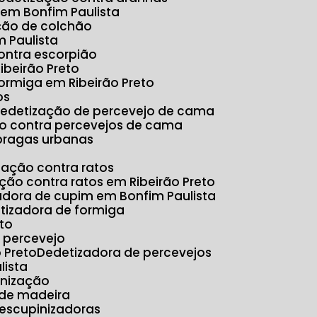
 em Bonfim Paulista
ação de colchão
 Paulista
ontra escorpião
ibeirão Preto
formiga em Ribeirão Preto
os
Dedetização de percevejo de cama
ão contra percevejos de cama
 pragas urbanas
ização contra ratos
ação contra ratos em Ribeirão Preto
zadora de cupim em Bonfim Paulista
etizadora de formiga
eto
e percevejo
 Preto
Dedetizadora de percevejos
lista
inização
 de madeira
Descupinizadoras