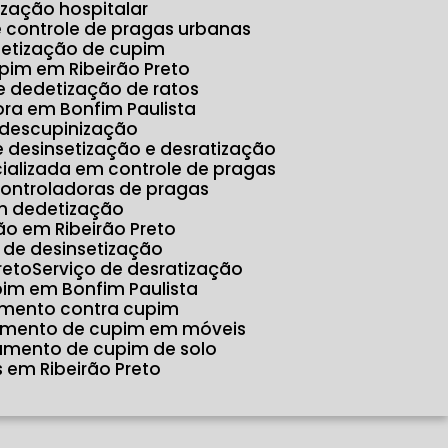
tização hospitalar
e controle de pragas urbanas
detização de cupim
pim em Ribeirão Preto
e dedetização de ratos
ora em Bonfim Paulista
 descupinização
e desinsetização e desratização
ializada em controle de pragas
controladoras de pragas
m dedetização
o em Ribeirão Preto
o de desinsetização
reto
Serviço de desratização
pim em Bonfim Paulista
amento contra cupim
tamento de cupim em móveis
tamento de cupim de solo
 em Ribeirão Preto