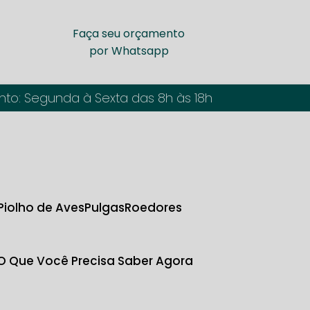
Faça seu orçamento
por Whatsapp
nto: Segunda à Sexta das 8h às 18h
Piolho de Aves
Pulgas
Roedores
 O Que Você Precisa Saber Agora