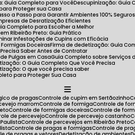
ta: Guia Completo para Você
Descupinização: Guia
 para Proteger sua Casa
 Passo a Passo para Garantir Ambientes 100% Seguro
Empresas de Desratização Eficientes
uia Completo para Escolher a Melhor
m Ribeirão Preto: Guia Prático
minar Infestações de Cupins com Eficácia
r Formigas Doceiras
Firma de dedetização: Guia Com
 Precisa Saber Antes de Contratar
 de Pulgas em Casa
Guia Completo sobre Serviços 
ratização: O Guia Completo Que Você Precisa
atização: O que você precisa saber
pleto para Proteger Sua Casa
ógico de pragas
Controle de cupim em Sertãozinho
ercevejo marrom
Controle de formiga
Controle de fo
reto
Controle de formigas doceiras
Controle de for
trole de percevejo
Controle de percevejo castanho
Paulista
Controle de percevejos em Ribeirão Preto
lista
Controle de pragas e formigas
Controle de pr
ole de pragas e vetores
Dedetização de ambientes