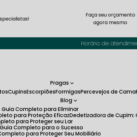
Faça seu orçamento
pecialistas!
agora mesmo
Horário de atendime
Pragas
tos
Cupins
Escorpiões
Formigas
Percevejos de Cama
Blog
O Guia Completo para Eliminar
pleto para Proteção Eficaz
Dedetizadora de Cupim:
pleto para Proteger seu Lar
: Guia Completo para o Sucesso
Completo para Proteger Seu Mobiliário