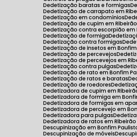
Dedetização baratas e formigas
D
Dedetização de carrapato em Ribe
Dedetização em condomínios
Ded
Dedetização de cupim em Ribeirão
Dedetização contra escorpião em 
Dedetização de formiga
Dedetiza
Dedetização contra formigas
Ded
Dedetização de insetos em Bonfim
Dedetização de percevejos
Dedeti
Dedetização de percevejos em Rib
Dedetização contra pulgas
Dedeti
Dedetização de rato em Bonfim Pa
Dedetização de ratos e baratas
D
Dedetização de roedores
Dedetiz
Dedetizadora de cupim em Ribeirã
Dedetizadora de formiga em Bonfi
Dedetizadora de formigas em ap
Dedetizadora de percevejo em Bon
Dedetizadora para pulgas
Dedetiz
Dedetizadora de ratos em Ribeirão
Descupinização em Bonfim Paulist
Descupinização de móveis
Descup