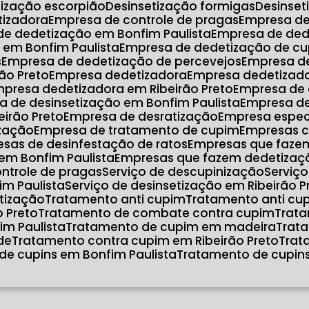
etização escorpião
Desinsetização formigas
Desinse
atizadora
Empresa de controle de pragas
Empresa d
de dedetização em Bonfim Paulista
Empresa de de
 em Bonfim Paulista
Empresa de dedetização de cu
s
Empresa de dedetização de percevejos
Empresa d
ão Preto
Empresa dedetizadora
Empresa dedetizad
mpresa dedetizadora em Ribeirão Preto
Empresa de
a de desinsetização em Bonfim Paulista
Empresa d
eirão Preto
Empresa de desratização
Empresa espec
ização
Empresa de tratamento de cupim
Empresas 
esas de desinfestação de ratos
Empresas que faze
em Bonfim Paulista
Empresas que fazem dedetizaçã
ontrole de pragas
Serviço de descupinização
Serviç
im Paulista
Serviço de desinsetização em Ribeirão P
atização
Tratamento anti cupim
Tratamento anti cu
o Preto
Tratamento de combate contra cupim
Trat
im Paulista
Tratamento de cupim em madeira
Tra
de
Tratamento contra cupim em Ribeirão Preto
Tra
de cupins em Bonfim Paulista
Tratamento de cupins
o