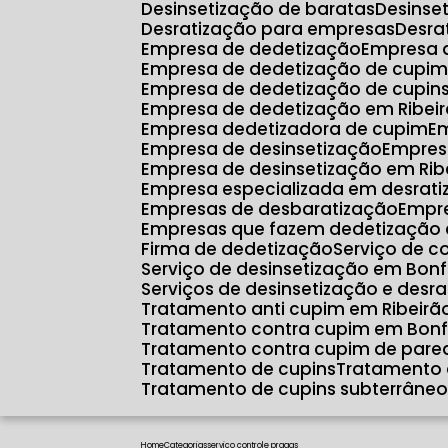
Desinsetização de baratas
Desins
Desratização para empresas
Desr
Empresa de dedetização
Empresa 
Empresa de dedetização de cupim
Empresa de dedetização de cupin
Empresa de dedetização em Ribeir
Empresa dedetizadora de cupim
E
Empresa de desinsetização
Empres
Empresa de desinsetização em Rib
Empresa especializada em desrat
Empresas de desbaratização
Empr
Empresas que fazem dedetização 
Firma de dedetização
Serviço de c
Serviço de desinsetização em Bonf
Serviços de desinsetização e desr
Tratamento anti cupim em Ribeirã
Tratamento contra cupim em Bonf
Tratamento contra cupim de pare
Tratamento de cupins
Tratamento 
Tratamento de cupins subterrâne
Home
Categorias
servico controle pragas