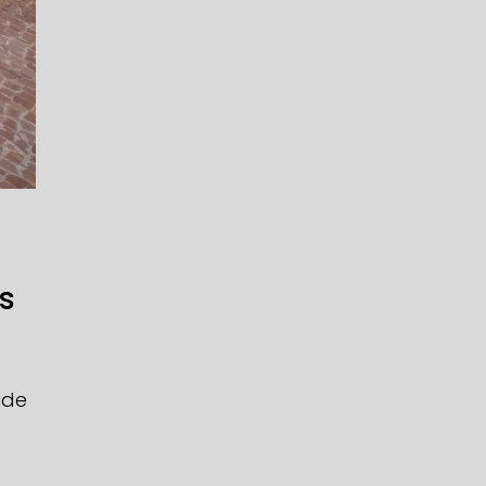
s
úde