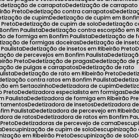
edetização de carrapato
Dedetização de carrapato
irão Preto
Dedetização contra carrapatos
Dedetiz
etização de cupim
Dedetização de cupim em Bonfim
 Preto
Dedetização de cupim de solo
Dedetização c
Bonfim Paulista
Dedetização contra escorpião em R
ção de formiga em Bonfim Paulista
Dedetização de 
etização de formigas doceiras
Dedetização de inset
 Paulista
Dedetização de insetos em Ribeirão Preto
zação de percevejos em Bonfim Paulista
Dedetizaç
eirão Preto
Dedetização de pragas
Dedetização de
zação de pulgas e carrapatos
Dedetização de rato
ulista
Dedetização de rato em Ribeirão Preto
Dedet
edetização contra ratos em Bonfim Paulista
Dedetiz
ação em Sertaozinho
Dedetizadora de cupim
Dedeti
o Preto
Dedetizadora especialista em formigas
Ded
m Paulista
Dedetizadora de formiga em Ribeirão Pr
artamentos
Dedetizadora de insetos
Dedetizadora d
fim Paulista
Dedetizadora de percevejo em Ribeirão
adora de ratos
Dedetizadora de ratos em Bonfim Pau
 Preto
Dedetizadoras de percevejo de cama
Descup
a
Descupinização de cupim de solo
Descupinização
inização em Ribeirão Preto
Descupinização de solo