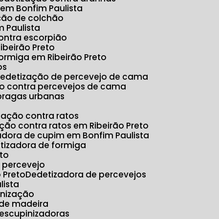
 em Bonfim Paulista
ação de colchão
 Paulista
ontra escorpião
ibeirão Preto
formiga em Ribeirão Preto
os
Dedetização de percevejo de cama
ão contra percevejos de cama
 pragas urbanas
ização contra ratos
ação contra ratos em Ribeirão Preto
zadora de cupim em Bonfim Paulista
etizadora de formiga
eto
e percevejo
 Preto
Dedetizadora de percevejos
lista
inização
 de madeira
Descupinizadoras