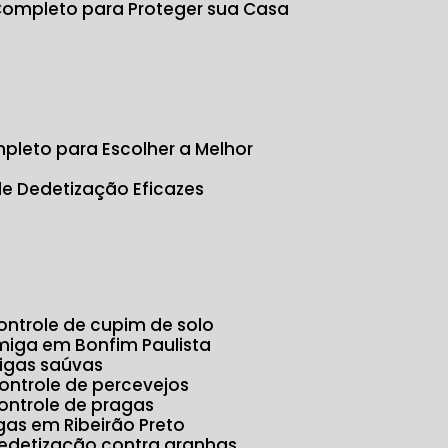
 Completo para Proteger sua Casa
s
pleto para Escolher a Melhor
de Dedetização Eficazes
Controle de cupim de solo
rmiga em Bonfim Paulista
migas saúvas
Controle de percevejos
Controle de pragas
agas em Ribeirão Preto
Dedetização contra aranhas