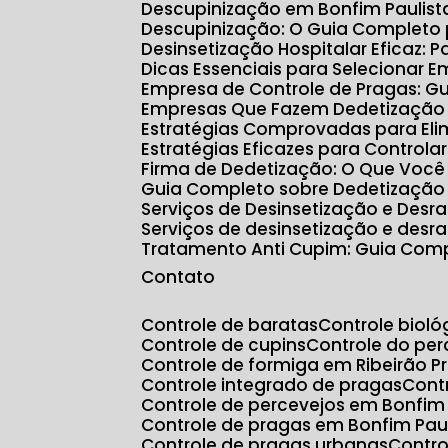
Descupinização em Bonfim Paulis
Descupinização: O Guia Completo
Desinsetização Hospitalar Eficaz:
Dicas Essenciais para Selecionar 
Empresa de Controle de Pragas: G
Empresas Que Fazem Dedetização e
Estratégias Comprovadas para Eli
Estratégias Eficazes para Controla
Firma de Dedetização: O Que Você
Guia Completo sobre Dedetização
Serviços de Desinsetização e Des
Serviços de desinsetização e desr
Tratamento Anti Cupim: Guia Com
Contato
Controle de baratas
Controle biol
Controle de cupins
Controle do p
Controle de formiga em Ribeirão P
Controle integrado de pragas
Con
Controle de percevejos em Bonfim 
Controle de pragas em Bonfim Pau
Controle de pragas urbanas
Contr