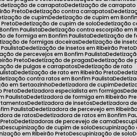
edetização de carrapato
Dedetização de carrapato
irão Preto
Dedetização contra carrapatos
Dedetiz
etização de cupim
Dedetização de cupim em Bonfim
 Preto
Dedetização de cupim de solo
Dedetização c
Bonfim Paulista
Dedetização contra escorpião em R
ção de formiga em Bonfim Paulista
Dedetização de 
etização de formigas doceiras
Dedetização de inset
 Paulista
Dedetização de insetos em Ribeirão Preto
zação de percevejos em Bonfim Paulista
Dedetizaç
eirão Preto
Dedetização de pragas
Dedetização de
zação de pulgas e carrapatos
Dedetização de rato
ulista
Dedetização de rato em Ribeirão Preto
Dedet
edetização contra ratos em Bonfim Paulista
Dedetiz
ação em Sertaozinho
Dedetizadora de cupim
Dedeti
o Preto
Dedetizadora especialista em formigas
Ded
m Paulista
Dedetizadora de formiga em Ribeirão Pr
artamentos
Dedetizadora de insetos
Dedetizadora d
fim Paulista
Dedetizadora de percevejo em Ribeirão
adora de ratos
Dedetizadora de ratos em Bonfim Pau
 Preto
Dedetizadoras de percevejo de cama
Descup
a
Descupinização de cupim de solo
Descupinização
inização em Ribeirão Preto
Descupinização de solo