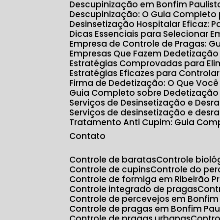
Descupinização em Bonfim Paulis
Descupinização: O Guia Completo
Desinsetização Hospitalar Eficaz:
Dicas Essenciais para Selecionar 
Empresa de Controle de Pragas: G
Empresas Que Fazem Dedetização e
Estratégias Comprovadas para Eli
Estratégias Eficazes para Controla
Firma de Dedetização: O Que Você
Guia Completo sobre Dedetização
Serviços de Desinsetização e Des
Serviços de desinsetização e desr
Tratamento Anti Cupim: Guia Com
Contato
Controle de baratas
Controle biol
Controle de cupins
Controle do p
Controle de formiga em Ribeirão P
Controle integrado de pragas
Con
Controle de percevejos em Bonfim 
Controle de pragas em Bonfim Pau
Controle de pragas urbanas
Contr