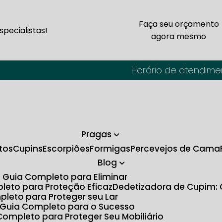
Faça seu orçamento
pecialistas!
agora mesmo
Horário de atendime
Pragas
tos
Cupins
Escorpiões
Formigas
Percevejos de Cama
Blog
O Guia Completo para Eliminar
pleto para Proteção Eficaz
Dedetizadora de Cupim:
pleto para Proteger seu Lar
: Guia Completo para o Sucesso
Completo para Proteger Seu Mobiliário