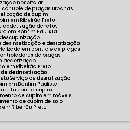
tização hospitalar
e controle de pragas urbanas
detização de cupim
pim em Ribeirão Preto
e dedetização de ratos
ora em Bonfim Paulista
 descupinização
e desinsetização e desratização
ializada em controle de pragas
controladoras de pragas
m dedetização
o em Ribeirão Preto
o de desinsetização
reto
Serviço de desratização
pim em Bonfim Paulista
amento contra cupim
tamento de cupim em móveis
tamento de cupim de solo
 em Ribeirão Preto