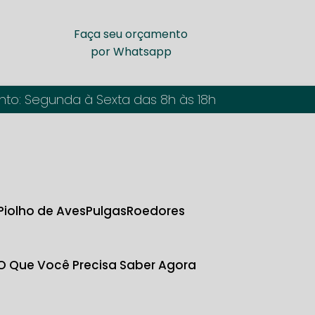
Faça seu orçamento
por Whatsapp
nto: Segunda à Sexta das 8h às 18h
Piolho de Aves
Pulgas
Roedores
 O Que Você Precisa Saber Agora