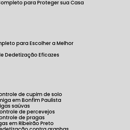
 Completo para Proteger sua Casa
s
pleto para Escolher a Melhor
de Dedetização Eficazes
Controle de cupim de solo
rmiga em Bonfim Paulista
migas saúvas
Controle de percevejos
Controle de pragas
agas em Ribeirão Preto
Dedetização contra aranhas