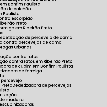
 em Bonfim Paulista
ação de colchão
 Paulista
ontra escorpião
ibeirão Preto
formiga em Ribeirão Preto
os
Dedetização de percevejo de cama
ão contra percevejos de cama
 pragas urbanas
ização contra ratos
ação contra ratos em Ribeirão Preto
zadora de cupim em Bonfim Paulista
etizadora de formiga
eto
e percevejo
 Preto
Dedetizadora de percevejos
lista
inização
 de madeira
Descupinizadoras