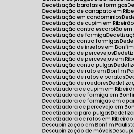
Dedetização baratas e formigas
D
Dedetização de carrapato em Ribe
Dedetização em condomínios
Ded
Dedetização de cupim em Ribeirão
Dedetização contra escorpião em 
Dedetização de formiga
Dedetiza
Dedetização contra formigas
Ded
Dedetização de insetos em Bonfim
Dedetização de percevejos
Dedeti
Dedetização de percevejos em Rib
Dedetização contra pulgas
Dedeti
Dedetização de rato em Bonfim Pa
Dedetização de ratos e baratas
D
Dedetização de roedores
Dedetiz
Dedetizadora de cupim em Ribeirã
Dedetizadora de formiga em Bonfi
Dedetizadora de formigas em ap
Dedetizadora de percevejo em Bon
Dedetizadora para pulgas
Dedetiz
Dedetizadora de ratos em Ribeirão
Descupinização em Bonfim Paulist
Descupinização de móveis
Descup