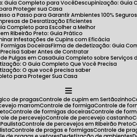
ta: Guia Completo para Você
Descupinização: Guia
 para Proteger sua Casa
 Passo a Passo para Garantir Ambientes 100% Seguro
Empresas de Desratização Eficientes
uia Completo para Escolher a Melhor
m Ribeirão Preto: Guia Prático
minar Infestações de Cupins com Eficácia
r Formigas Doceiras
Firma de dedetização: Guia Com
 Precisa Saber Antes de Contratar
 de Pulgas em Casa
Guia Completo sobre Serviços 
ratização: O Guia Completo Que Você Precisa
atização: O que você precisa saber
pleto para Proteger Sua Casa
ógico de pragas
Controle de cupim em Sertãozinho
ercevejo marrom
Controle de formiga
Controle de fo
reto
Controle de formigas doceiras
Controle de for
trole de percevejo
Controle de percevejo castanho
Paulista
Controle de percevejos em Ribeirão Preto
lista
Controle de pragas e formigas
Controle de pr
ole de pragas e vetores
Dedetização de ambientes