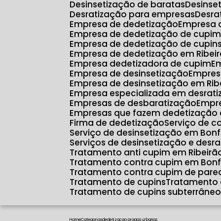
Desinsetização de baratas
Desins
Desratização para empresas
Desr
Empresa de dedetização
Empresa 
Empresa de dedetização de cupim
Empresa de dedetização de cupin
Empresa de dedetização em Ribeir
Empresa dedetizadora de cupim
E
Empresa de desinsetização
Empres
Empresa de desinsetização em Rib
Empresa especializada em desrat
Empresas de desbaratização
Empr
Empresas que fazem dedetização 
Firma de dedetização
Serviço de c
Serviço de desinsetização em Bonf
Serviços de desinsetização e desr
Tratamento anti cupim em Ribeirã
Tratamento contra cupim em Bonf
Tratamento contra cupim de pare
Tratamento de cupins
Tratamento 
Tratamento de cupins subterrâne
Home
Categorias
dedetizacao pragas urbanas