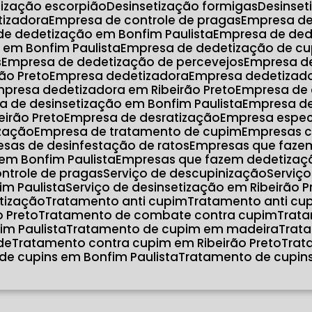
etização escorpião
Desinsetização formigas
Desinse
atizadora
Empresa de controle de pragas
Empresa d
de dedetização em Bonfim Paulista
Empresa de de
 em Bonfim Paulista
Empresa de dedetização de cu
s
Empresa de dedetização de percevejos
Empresa d
ão Preto
Empresa dedetizadora
Empresa dedetizad
mpresa dedetizadora em Ribeirão Preto
Empresa de
a de desinsetização em Bonfim Paulista
Empresa d
eirão Preto
Empresa de desratização
Empresa espec
ização
Empresa de tratamento de cupim
Empresas 
esas de desinfestação de ratos
Empresas que faze
em Bonfim Paulista
Empresas que fazem dedetizaçã
ontrole de pragas
Serviço de descupinização
Serviç
im Paulista
Serviço de desinsetização em Ribeirão P
atização
Tratamento anti cupim
Tratamento anti cu
o Preto
Tratamento de combate contra cupim
Trat
im Paulista
Tratamento de cupim em madeira
Tra
de
Tratamento contra cupim em Ribeirão Preto
Tra
de cupins em Bonfim Paulista
Tratamento de cupins
o