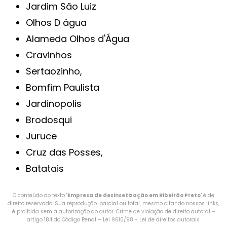
Jardim São Luiz
Olhos D água
Alameda Olhos d'Água
Cravinhos
Sertaozinho,
Bomfim Paulista
Jardinopolis
Brodosqui
Juruce
Cruz das Posses,
Batatais
O conteúdo do texto "
Empresa de desinsetização em Ribeirão Preto
" é de
direito reservado. Sua reprodução, parcial ou total, mesmo citando nossos links,
é proibida sem a autorização do autor. Crime de violação de direito autoral –
artigo 184 do Código Penal –
Lei 9610/98 - Lei de direitos autorais
.