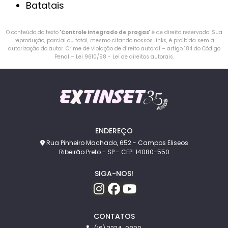
Batatais
O conteúdo do texto "
Controle integrado de pragas
" é de direito reservado. Sua
reprodução, parcial ou total, mesmo citando nossos links, é proibida sem a
autorização do autor. Crime de violação de direito autoral – artigo 184 do Código
Penal –
Lei 9610/98 - Lei de direitos autorais
.
ENDEREÇO
Rua Pinheiro Machado, 652 - Campos Eliseos
Ribeirão Preto - SP - CEP: 14080-550
SIGA-NOS!
CONTATOS