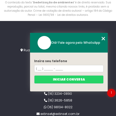
O conteúdo do texto "
Dedetização de ambientes
" é de direito reservado. Sua
reprodução, parcial ou total, mesmo citando nossos links, é proibida sem a
autorização do autor. Crime de violação de direito autoral – artigo 184 do Código
Penal –
Lei 9610/98 - Lei de direitos autorais
.
Olá! Fale agora pelo WhatsApp
ENDEREÇO
Rua Pinheiro Machado, 652 - Campos Eliseos
Ribeirão Preto - SP - CEP: 14080-550
Insira seu telefone
SIGA-NOS!
INICIAR CONVERSA
CONTATOS
1
(16) 3234-0890
(16) 3626-5858
(16) 98134-8022
extinset@extinset.com.br