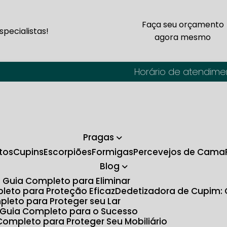
Faça seu orçamento
pecialistas!
agora mesmo
Horário de atendime
Pragas
tos
Cupins
Escorpiões
Formigas
Percevejos de Cama
Blog
O Guia Completo para Eliminar
pleto para Proteção Eficaz
Dedetizadora de Cupim:
pleto para Proteger seu Lar
: Guia Completo para o Sucesso
Completo para Proteger Seu Mobiliário