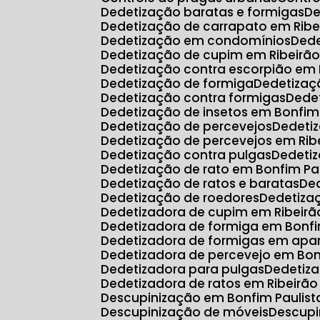
Dedetização baratas e formigas
D
Dedetização de carrapato em Ribe
Dedetização em condomínios
Ded
Dedetização de cupim em Ribeirão
Dedetização contra escorpião em 
Dedetização de formiga
Dedetiza
Dedetização contra formigas
Ded
Dedetização de insetos em Bonfim
Dedetização de percevejos
Dedeti
Dedetização de percevejos em Rib
Dedetização contra pulgas
Dedeti
Dedetização de rato em Bonfim Pa
Dedetização de ratos e baratas
D
Dedetização de roedores
Dedetiz
Dedetizadora de cupim em Ribeirã
Dedetizadora de formiga em Bonfi
Dedetizadora de formigas em ap
Dedetizadora de percevejo em Bon
Dedetizadora para pulgas
Dedetiz
Dedetizadora de ratos em Ribeirão
Descupinização em Bonfim Paulist
Descupinização de móveis
Descup