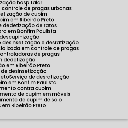
tização hospitalar
e controle de pragas urbanas
detização de cupim
pim em Ribeirão Preto
e dedetização de ratos
ora em Bonfim Paulista
 descupinização
e desinsetização e desratização
ializada em controle de pragas
controladoras de pragas
m dedetização
o em Ribeirão Preto
o de desinsetização
reto
Serviço de desratização
pim em Bonfim Paulista
amento contra cupim
tamento de cupim em móveis
tamento de cupim de solo
 em Ribeirão Preto