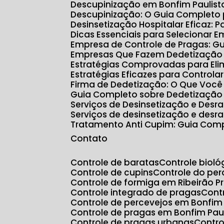
Descupinização em Bonfim Paulis
Descupinização: O Guia Completo
Desinsetização Hospitalar Eficaz:
Dicas Essenciais para Selecionar 
Empresa de Controle de Pragas: G
Empresas Que Fazem Dedetização e
Estratégias Comprovadas para Eli
Estratégias Eficazes para Controla
Firma de Dedetização: O Que Você
Guia Completo sobre Dedetização
Serviços de Desinsetização e Des
Serviços de desinsetização e desr
Tratamento Anti Cupim: Guia Com
Contato
Controle de baratas
Controle biol
Controle de cupins
Controle do p
Controle de formiga em Ribeirão P
Controle integrado de pragas
Con
Controle de percevejos em Bonfim 
Controle de pragas em Bonfim Pau
Controle de pragas urbanas
Contr