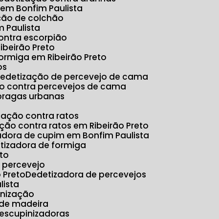
 em Bonfim Paulista
ação de colchão
 Paulista
ontra escorpião
ibeirão Preto
formiga em Ribeirão Preto
os
Dedetização de percevejo de cama
ão contra percevejos de cama
 pragas urbanas
ização contra ratos
ação contra ratos em Ribeirão Preto
zadora de cupim em Bonfim Paulista
etizadora de formiga
eto
e percevejo
 Preto
Dedetizadora de percevejos
lista
inização
 de madeira
Descupinizadoras