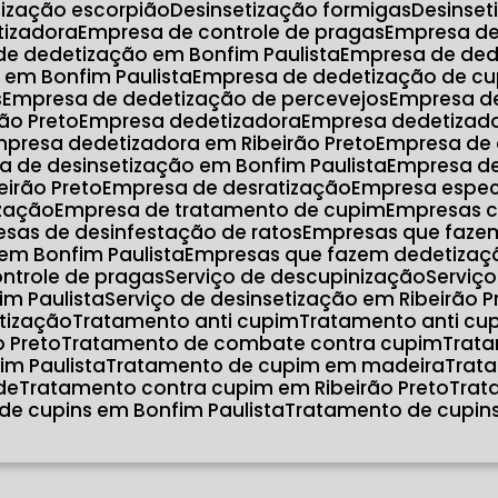
etização escorpião
Desinsetização formigas
Desinse
atizadora
Empresa de controle de pragas
Empresa d
de dedetização em Bonfim Paulista
Empresa de de
 em Bonfim Paulista
Empresa de dedetização de cu
s
Empresa de dedetização de percevejos
Empresa d
ão Preto
Empresa dedetizadora
Empresa dedetizad
mpresa dedetizadora em Ribeirão Preto
Empresa de
a de desinsetização em Bonfim Paulista
Empresa d
eirão Preto
Empresa de desratização
Empresa espec
ização
Empresa de tratamento de cupim
Empresas 
esas de desinfestação de ratos
Empresas que faze
em Bonfim Paulista
Empresas que fazem dedetizaçã
ontrole de pragas
Serviço de descupinização
Serviç
im Paulista
Serviço de desinsetização em Ribeirão P
atização
Tratamento anti cupim
Tratamento anti cu
o Preto
Tratamento de combate contra cupim
Trat
im Paulista
Tratamento de cupim em madeira
Tra
de
Tratamento contra cupim em Ribeirão Preto
Tra
de cupins em Bonfim Paulista
Tratamento de cupins
o