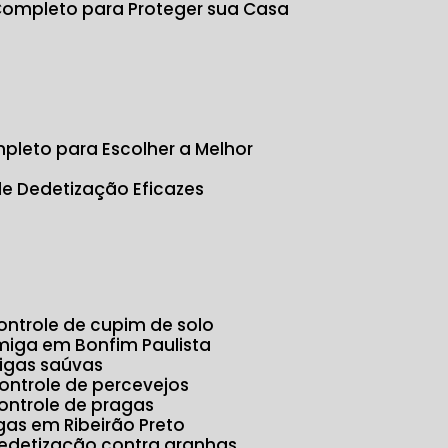
 Completo para Proteger sua Casa
s
pleto para Escolher a Melhor
de Dedetização Eficazes
Controle de cupim de solo
rmiga em Bonfim Paulista
migas saúvas
Controle de percevejos
Controle de pragas
agas em Ribeirão Preto
Dedetização contra aranhas