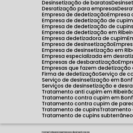
Desinsetização de baratas
Desins
Desratização para empresas
Desr
Empresa de dedetização
Empresa 
Empresa de dedetização de cupim
Empresa de dedetização de cupin
Empresa de dedetização em Ribeir
Empresa dedetizadora de cupim
E
Empresa de desinsetização
Empres
Empresa de desinsetização em Rib
Empresa especializada em desrat
Empresas de desbaratização
Empr
Empresas que fazem dedetização 
Firma de dedetização
Serviço de c
Serviço de desinsetização em Bonf
Serviços de desinsetização e desr
Tratamento anti cupim em Ribeirã
Tratamento contra cupim em Bonf
Tratamento contra cupim de pare
Tratamento de cupins
Tratamento 
Tratamento de cupins subterrâne
Home
Categorias
empresa desinsetizacao