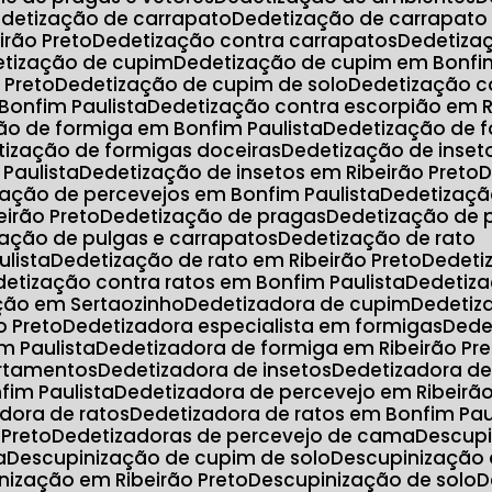
edetização de carrapato
Dedetização de carrapato
irão Preto
Dedetização contra carrapatos
Dedetiz
etização de cupim
Dedetização de cupim em Bonfim
 Preto
Dedetização de cupim de solo
Dedetização c
Bonfim Paulista
Dedetização contra escorpião em R
ção de formiga em Bonfim Paulista
Dedetização de 
etização de formigas doceiras
Dedetização de inset
 Paulista
Dedetização de insetos em Ribeirão Preto
zação de percevejos em Bonfim Paulista
Dedetizaç
eirão Preto
Dedetização de pragas
Dedetização de
zação de pulgas e carrapatos
Dedetização de rato
ulista
Dedetização de rato em Ribeirão Preto
Dedet
edetização contra ratos em Bonfim Paulista
Dedetiz
ação em Sertaozinho
Dedetizadora de cupim
Dedeti
o Preto
Dedetizadora especialista em formigas
Ded
m Paulista
Dedetizadora de formiga em Ribeirão Pr
artamentos
Dedetizadora de insetos
Dedetizadora d
fim Paulista
Dedetizadora de percevejo em Ribeirão
adora de ratos
Dedetizadora de ratos em Bonfim Pau
 Preto
Dedetizadoras de percevejo de cama
Descup
a
Descupinização de cupim de solo
Descupinização
inização em Ribeirão Preto
Descupinização de solo