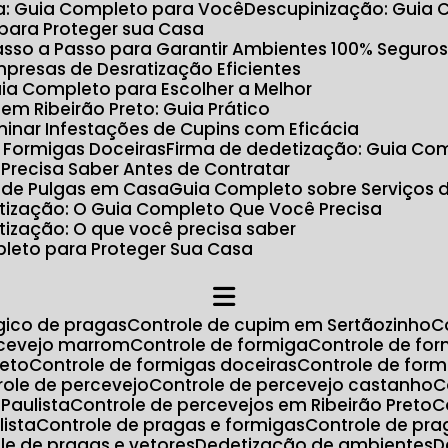
ta: Guia Completo para Você
Descupinização: Guia
 para Proteger sua Casa
 Passo a Passo para Garantir Ambientes 100% Seguro
Empresas de Desratização Eficientes
uia Completo para Escolher a Melhor
m Ribeirão Preto: Guia Prático
minar Infestações de Cupins com Eficácia
r Formigas Doceiras
Firma de dedetização: Guia Com
 Precisa Saber Antes de Contratar
 de Pulgas em Casa
Guia Completo sobre Serviços 
ratização: O Guia Completo Que Você Precisa
atização: O que você precisa saber
pleto para Proteger Sua Casa
ógico de pragas
Controle de cupim em Sertãozinho
ercevejo marrom
Controle de formiga
Controle de fo
reto
Controle de formigas doceiras
Controle de for
trole de percevejo
Controle de percevejo castanho
Paulista
Controle de percevejos em Ribeirão Preto
lista
Controle de pragas e formigas
Controle de pr
ole de pragas e vetores
Dedetização de ambientes