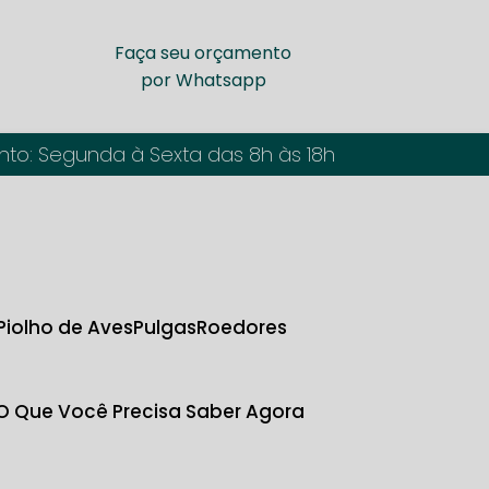
Faça seu orçamento
por Whatsapp
nto: Segunda à Sexta das 8h às 18h
Piolho de Aves
Pulgas
Roedores
 O Que Você Precisa Saber Agora